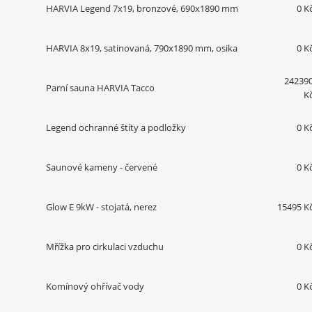
HARVIA Legend 7x19, bronzové, 690x1890 mm
0 K
HARVIA 8x19, satinovaná, 790x1890 mm, osika
0 K
24239
Parní sauna HARVIA Tacco
K
Legend ochranné štíty a podložky
0 K
Saunové kameny - červené
0 K
Glow E 9kW - stojatá, nerez
15495 K
Mřížka pro cirkulaci vzduchu
0 K
Komínový ohřívač vody
0 K