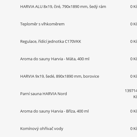
HARVIA ALU 8x19, čiré, 790x1890 mm, šedý rám
0 K
Teploměr s vlhkoměrem
0 K
Regulace, řídící jednotka C170VKK
0 K
Aroma do sauny Harvia - Máta, 400 ml
0 K
HARVIA 9x19, šedé, 890x1890 mm, borovice
0 K
13971
Parní sauna HARVIA Nord
K
Aroma do sauny Harvia - Bříza, 400 ml
0 K
Komínový ohřívač vody
0 K