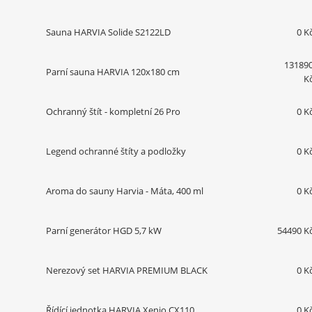
Sauna HARVIA Solide S2122LD
0 K
13189
Parní sauna HARVIA 120x180 cm
K
Ochranný štít - kompletní 26 Pro
0 K
Legend ochranné štíty a podložky
0 K
Aroma do sauny Harvia - Máta, 400 ml
0 K
Parní generátor HGD 5,7 kW
54490 K
Nerezový set HARVIA PREMIUM BLACK
0 K
Řídící jednotka HARVIA Xenio CX110
0 K