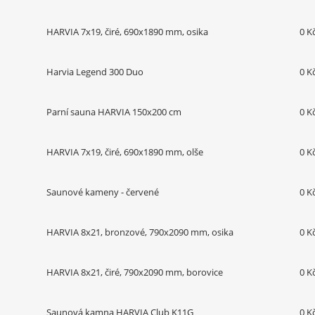
HARVIA 7x19, čiré, 690x1890 mm, osika
0 K
Harvia Legend 300 Duo
0 K
Parní sauna HARVIA 150x200 cm
0 K
HARVIA 7x19, čiré, 690x1890 mm, olše
0 K
Saunové kameny - červené
0 K
HARVIA 8x21, bronzové, 790x2090 mm, osika
0 K
HARVIA 8x21, čiré, 790x2090 mm, borovice
0 K
Saunová kamna HARVIA Club K11G
0 K