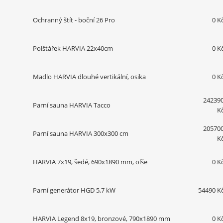
Ochranný štít - boční 26 Pro
0 K
Polštářek HARVIA 22x40cm
0 K
Madlo HARVIA dlouhé vertikální, osika
0 K
24239
Parní sauna HARVIA Tacco
K
20570
Parní sauna HARVIA 300x300 cm
K
HARVIA 7x19, šedé, 690x1890 mm, olše
0 K
Parní generátor HGD 5,7 kW
54490 K
HARVIA Legend 8x19, bronzové, 790x1890 mm
0 K