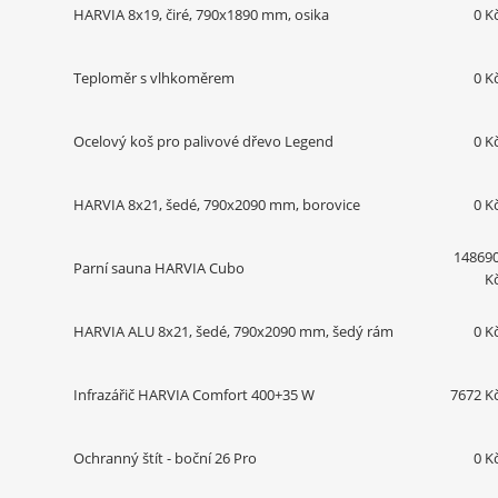
HARVIA 8x19, čiré, 790x1890 mm, osika
0 K
Teploměr s vlhkoměrem
0 K
Ocelový koš pro palivové dřevo Legend
0 K
HARVIA 8x21, šedé, 790x2090 mm, borovice
0 K
14869
Parní sauna HARVIA Cubo
K
HARVIA ALU 8x21, šedé, 790x2090 mm, šedý rám
0 K
Infrazářič HARVIA Comfort 400+35 W
7672 K
Ochranný štít - boční 26 Pro
0 K