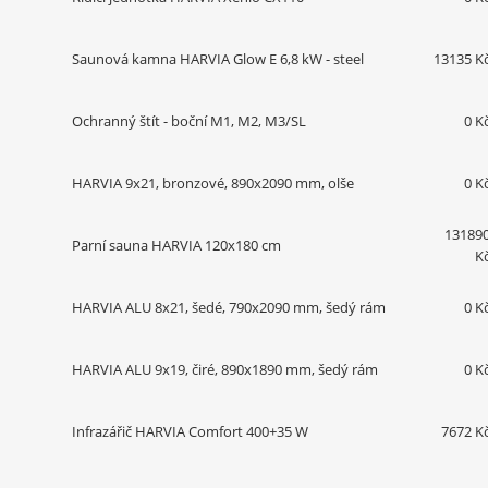
Saunová kamna HARVIA Glow E 6,8 kW - steel
13135 K
Ochranný štít - boční M1, M2, M3/SL
0 K
HARVIA 9x21, bronzové, 890x2090 mm, olše
0 K
13189
Parní sauna HARVIA 120x180 cm
K
HARVIA ALU 8x21, šedé, 790x2090 mm, šedý rám
0 K
HARVIA ALU 9x19, čiré, 890x1890 mm, šedý rám
0 K
Infrazářič HARVIA Comfort 400+35 W
7672 K