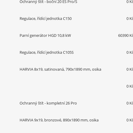
Ochranný štít - boční 20 ES Pro/S
0 K
Regulace, řídící jednotka C150
0 K
Parní generátor HGD 10,8 kW
60390 K
Regulace, řídící jednotka C105S
0 K
HARVIA 8x19, satinovaná, 790x1890 mm, osika
0 K
0 K
Ochranný štít - kompletní 26 Pro
0 K
HARVIA 9x19, bronzové, 890x1890 mm, osika
0 K