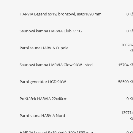
HARVIA Legend 9x19, bronzové, 890x1890 mm
0 K
Saunová kamna HARVIA Club K11G
0 K
20028
Parní sauna HARVIA Cupola
K
Saunová kamna HARVIA Glow 9 kW - steel
15704 K
Parní generátor HGD 9 kW
58590 K
Polštářek HARVIA 22x40cm
0 K
13971
Parní sauna HARVIA Nord
K
HARVIA Legend 9x19, šedé, 890x1890 mm
0 K