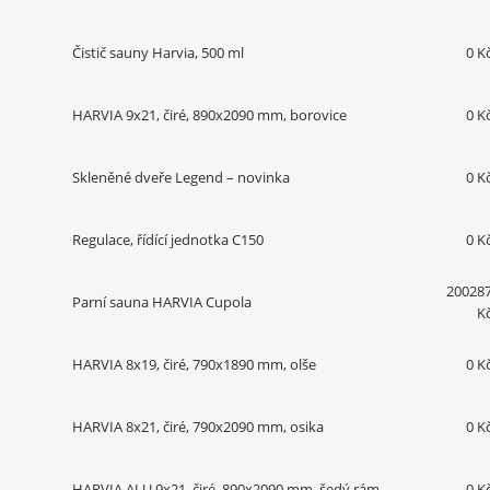
Čistič sauny Harvia, 500 ml
0 K
HARVIA 9x21, čiré, 890x2090 mm, borovice
0 K
Skleněné dveře Legend – novinka
0 K
Regulace, řídící jednotka C150
0 K
20028
Parní sauna HARVIA Cupola
K
HARVIA 8x19, čiré, 790x1890 mm, olše
0 K
HARVIA 8x21, čiré, 790x2090 mm, osika
0 K
HARVIA ALU 9x21, čiré, 890x2090 mm, šedý rám
0 K