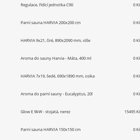
Regulace, řídící jednotka C90
0 K
Parní sauna HARVIA 200x200 cm
0 K
HARVIA 9x21, čiré, 890x2090 mm, olše
0 K
Aroma do sauny Harvia - Máta, 400 ml
0 K
HARVIA 7x19, šedé, 690x1890 mm, osika
0 K
Aroma do parní sauny - Eucalyptus, 20l
0 K
Glow E 9kW - stojatá, nerez
15495 K
Parní sauna HARVIA 150x150 cm
0 K