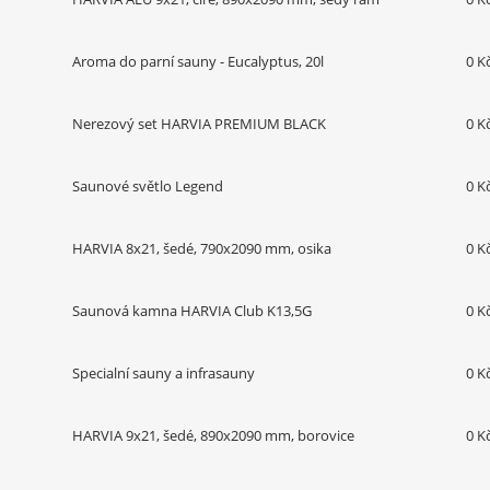
Aroma do parní sauny - Eucalyptus, 20l
0 K
Nerezový set HARVIA PREMIUM BLACK
0 K
Saunové světlo Legend
0 K
HARVIA 8x21, šedé, 790x2090 mm, osika
0 K
Saunová kamna HARVIA Club K13,5G
0 K
Specialní sauny a infrasauny
0 K
HARVIA 9x21, šedé, 890x2090 mm, borovice
0 K