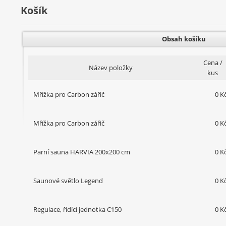
Košík
Obsah košíku
Cena /
Název položky
kus
Mřížka pro Carbon zářič
0 K
Mřížka pro Carbon zářič
0 K
Parní sauna HARVIA 200x200 cm
0 K
Saunové světlo Legend
0 K
Regulace, řídící jednotka C150
0 K