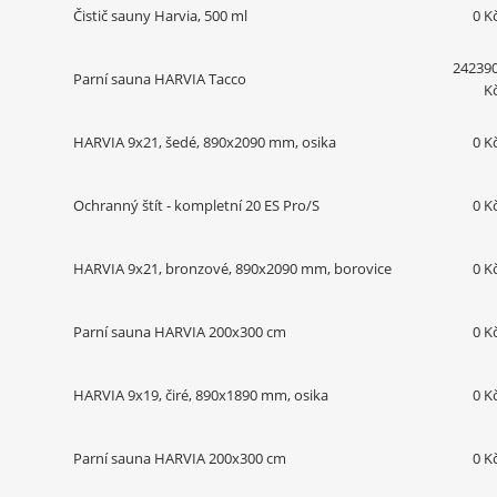
Čistič sauny Harvia, 500 ml
0 K
24239
Parní sauna HARVIA Tacco
K
HARVIA 9x21, šedé, 890x2090 mm, osika
0 K
Ochranný štít - kompletní 20 ES Pro/S
0 K
HARVIA 9x21, bronzové, 890x2090 mm, borovice
0 K
Parní sauna HARVIA 200x300 cm
0 K
HARVIA 9x19, čiré, 890x1890 mm, osika
0 K
Parní sauna HARVIA 200x300 cm
0 K