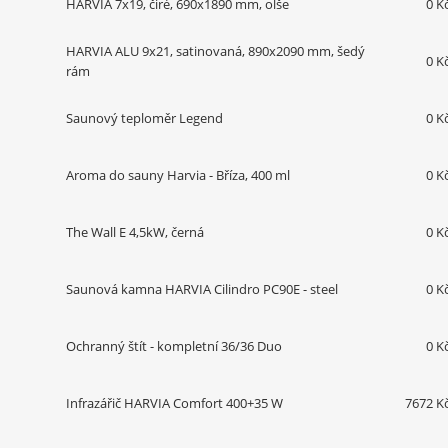
HARVIA 7x19, čiré, 690x1890 mm, olše
0 K
HARVIA ALU 9x21, satinovaná, 890x2090 mm, šedý
0 K
rám
Saunový teploměr Legend
0 K
Aroma do sauny Harvia - Bříza, 400 ml
0 K
The Wall E 4,5kW, černá
0 K
Saunová kamna HARVIA Cilindro PC90E - steel
0 K
Ochranný štít - kompletní 36/36 Duo
0 K
Infrazářič HARVIA Comfort 400+35 W
7672 K