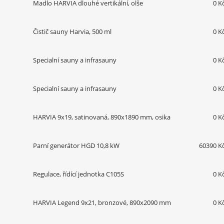
Madlo HARVIA dlouhé vertikální, olše
0 K
Čistič sauny Harvia, 500 ml
0 K
Specialní sauny a infrasauny
0 K
Specialní sauny a infrasauny
0 K
HARVIA 9x19, satinovaná, 890x1890 mm, osika
0 K
Parní generátor HGD 10,8 kW
60390 K
Regulace, řídící jednotka C105S
0 K
HARVIA Legend 9x21, bronzové, 890x2090 mm
0 K