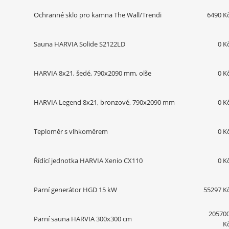
Ochranné sklo pro kamna The Wall/Trendi
6490 K
Sauna HARVIA Solide S2122LD
0 K
HARVIA 8x21, šedé, 790x2090 mm, olše
0 K
HARVIA Legend 8x21, bronzové, 790x2090 mm
0 K
Teploměr s vlhkoměrem
0 K
Řídící jednotka HARVIA Xenio CX110
0 K
Parní generátor HGD 15 kW
55297 K
20570
Parní sauna HARVIA 300x300 cm
K