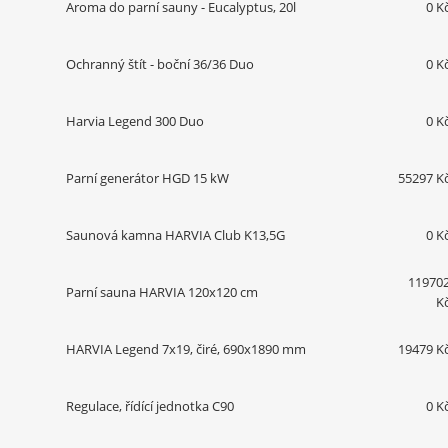
Aroma do parní sauny - Eucalyptus, 20l
0 K
Ochranný štít - boční 36/36 Duo
0 K
Harvia Legend 300 Duo
0 K
Parní generátor HGD 15 kW
55297 K
Saunová kamna HARVIA Club K13,5G
0 K
11970
Parní sauna HARVIA 120x120 cm
K
HARVIA Legend 7x19, čiré, 690x1890 mm
19479 K
Regulace, řídící jednotka C90
0 K