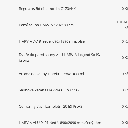
Regulace, řídící jednotka C170VKK
0 K
13189
Parní sauna HARVIA 120x180 cm
K
HARVIA 7x19, šedé, 690x1890 mm, olše
0 K
Dveře do parní sauny ALU HARVIA Legend 9x19,
0 K
bronz
Aroma do sauny Harvia - Terva, 400 ml
0 K
Saunová kamna HARVIA Club K11G
0 K
Ochranný štít - kompletní 20 ES Pro/S
0 K
HARVIA ALU 9x21, šedé, 890x2090 mm, šedý rám
0 K