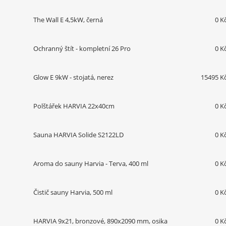
The Wall E 4,5kW, černá
0 K
Ochranný štít - kompletní 26 Pro
0 K
Glow E 9kW - stojatá, nerez
15495 K
Polštářek HARVIA 22x40cm
0 K
Sauna HARVIA Solide S2122LD
0 K
Aroma do sauny Harvia - Terva, 400 ml
0 K
Čistič sauny Harvia, 500 ml
0 K
HARVIA 9x21, bronzové, 890x2090 mm, osika
0 K