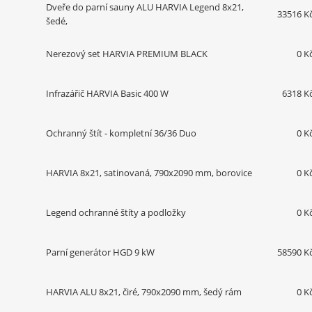
Dveře do parní sauny ALU HARVIA Legend 8x21,
33516 K
šedé,
Nerezový set HARVIA PREMIUM BLACK
0 K
Infrazářič HARVIA Basic 400 W
6318 K
Ochranný štít - kompletní 36/36 Duo
0 K
HARVIA 8x21, satinovaná, 790x2090 mm, borovice
0 K
Legend ochranné štíty a podložky
0 K
Parní generátor HGD 9 kW
58590 K
HARVIA ALU 8x21, čiré, 790x2090 mm, šedý rám
0 K