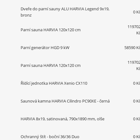
Dveře do parní sauny ALU HARVIA Legend 9x19,
0 K
bronz
11970
Parní sauna HARVIA 120x120 cm
K
Parní generátor HGD 9 kW
58590 K
11970
Parní sauna HARVIA 120x120 cm
K
Řídící jednotka HARVIA Xenio CX110
0 K
Saunová kamna HARVIA Cilindro PC90XE - černá
0 K
HARVIA 8x19, satinovaná, 790x1890 mm, olše
0 K
Ochranný štít - boční 36/36 Duo
0 K