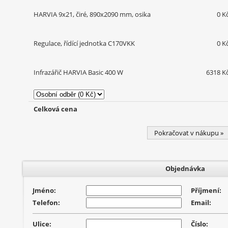
HARVIA 9x21, čiré, 890x2090 mm, osika
0 K
Regulace, řídící jednotka C170VKK
0 K
Infrazářič HARVIA Basic 400 W
6318 K
Celková cena
Pokračovat v nákupu »
Objednávka
Jméno:
Příjmení:
Telefon:
Email:
Ulice:
Číslo: