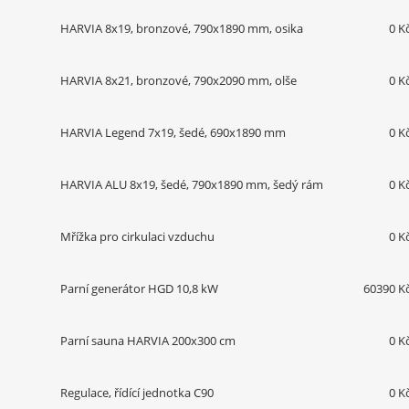
HARVIA 8x19, bronzové, 790x1890 mm, osika
0 K
HARVIA 8x21, bronzové, 790x2090 mm, olše
0 K
HARVIA Legend 7x19, šedé, 690x1890 mm
0 K
HARVIA ALU 8x19, šedé, 790x1890 mm, šedý rám
0 K
Mřížka pro cirkulaci vzduchu
0 K
Parní generátor HGD 10,8 kW
60390 K
Parní sauna HARVIA 200x300 cm
0 K
Regulace, řídící jednotka C90
0 K