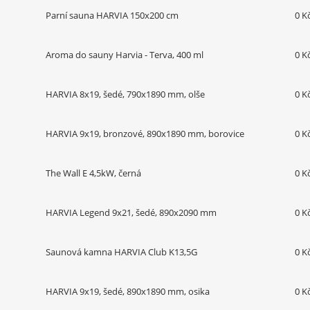
Parní sauna HARVIA 150x200 cm
0 K
Aroma do sauny Harvia - Terva, 400 ml
0 K
HARVIA 8x19, šedé, 790x1890 mm, olše
0 K
HARVIA 9x19, bronzové, 890x1890 mm, borovice
0 K
The Wall E 4,5kW, černá
0 K
HARVIA Legend 9x21, šedé, 890x2090 mm
0 K
Saunová kamna HARVIA Club K13,5G
0 K
HARVIA 9x19, šedé, 890x1890 mm, osika
0 K