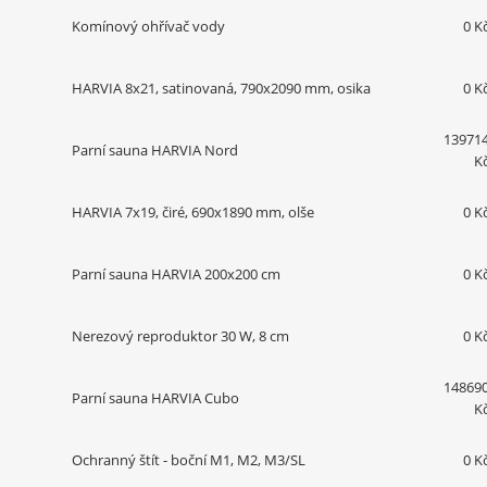
Komínový ohřívač vody
0 K
HARVIA 8x21, satinovaná, 790x2090 mm, osika
0 K
13971
Parní sauna HARVIA Nord
K
HARVIA 7x19, čiré, 690x1890 mm, olše
0 K
Parní sauna HARVIA 200x200 cm
0 K
Nerezový reproduktor 30 W, 8 cm
0 K
14869
Parní sauna HARVIA Cubo
K
Ochranný štít - boční M1, M2, M3/SL
0 K