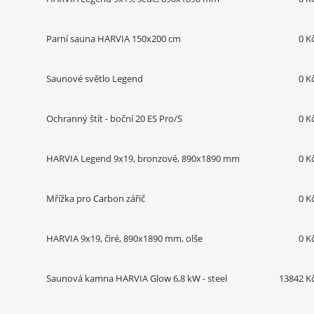
Parní sauna HARVIA 150x200 cm
0 K
Saunové světlo Legend
0 K
Ochranný štít - boční 20 ES Pro/S
0 K
HARVIA Legend 9x19, bronzové, 890x1890 mm
0 K
Mřížka pro Carbon zářič
0 K
HARVIA 9x19, čiré, 890x1890 mm, olše
0 K
Saunová kamna HARVIA Glow 6,8 kW - steel
13842 K