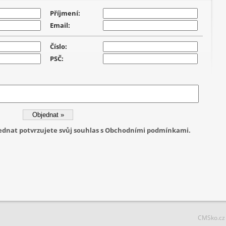
Příjmení:
Email:
Číslo:
PSČ:
jednat potvrzujete svůj souhlas s Obchodními podmínkami.
CMSko.cz