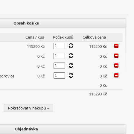
Obsah košíku
Cena / kus
Poček kusů
Celková cena
115290 Kč
115290 Kč
0 Kč
0 Kč
0 Kč
0 Kč
borovice
0 Kč
0 Kč
0 Kč
115290 Kč
Pokračovat v nákupu »
Objednávka