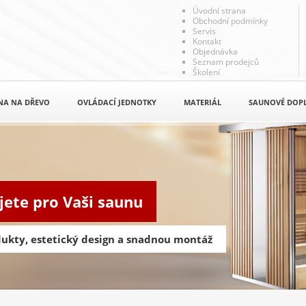
Úvodní strana
Obchodní podmínky
Servis
Kontakt
Objednávka
Seznam prodejců
Školení
NA NA DŘEVO
OVLÁDACÍ JEDNOTKY
MATERIÁL
SAUNOVÉ DOP
jete pro Vaši saunu
odukty, estetický design a snadnou montáž