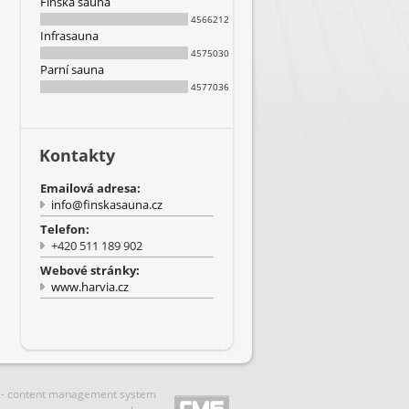
Finská sauna
4566212
Infrasauna
4575030
Parní sauna
4577036
Kontakty
Emailová adresa:
info@finskasauna.cz
Telefon:
+420 511 189 902
Webové stránky:
www.harvia.cz
 - content management system