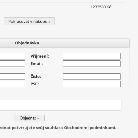
1233580 Kč
Pokračovat v nákupu »
Objednávka
Příjmení:
Email:
Číslo:
PSČ:
jednat potvrzujete svůj souhlas s Obchodními podmínkami.