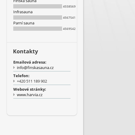
Finská sauna
4558569
Infrasauna
4567541
Parní sauna
4569542
Kontakty
Emailová adresa:
info@finskasauna.cz
Telefon:
+420 511 189 902
Webové stránky:
www.harvia.cz