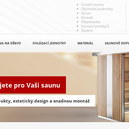
Úvodní strana
Obchodní podmínky
Servis
Kontakt
Objednávka
Seznam prodejců
Školení
NA NA DŘEVO
OVLÁDACÍ JEDNOTKY
MATERIÁL
SAUNOVÉ DOP
jete pro Vaši saunu
odukty, estetický design a snadnou montáž