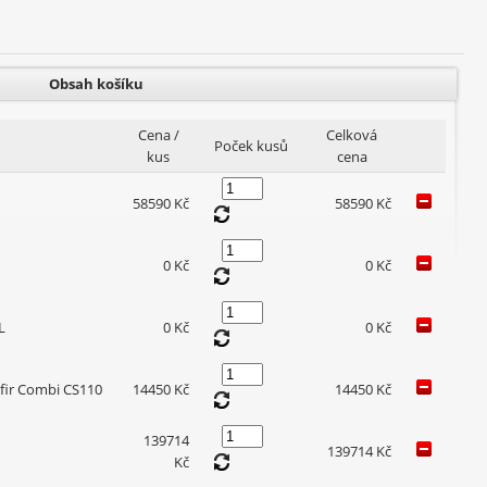
Obsah košíku
Cena /
Celková
Poček kusů
kus
cena
58590 Kč
58590 Kč
0 Kč
0 Kč
L
0 Kč
0 Kč
afir Combi CS110
14450 Kč
14450 Kč
139714
139714 Kč
Kč