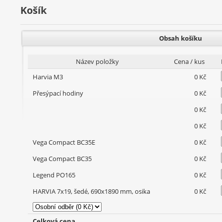
Košík
Obsah košíku
Název položky
Cena / kus
Harvia M3
0 Kč
Přesýpací hodiny
0 Kč
0 Kč
0 Kč
Vega Compact BC35E
0 Kč
Vega Compact BC35
0 Kč
Legend PO165
0 Kč
HARVIA 7x19, šedé, 690x1890 mm, osika
0 Kč
Celková cena