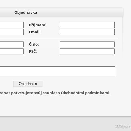
Objednávka
Příjmení:
Email:
Číslo:
PSČ:
jednat potvrzujete svůj souhlas s Obchodními podmínkami.
CMSko.cz