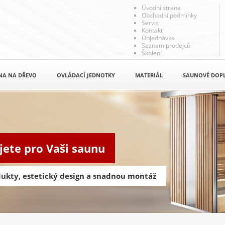
Úvodní strana
Obchodní podmínky
Servis
Kontakt
Objednávka
Seznam prodejců
Školení
NA NA DŘEVO
OVLÁDACÍ JEDNOTKY
MATERIÁL
SAUNOVÉ DOP
jete pro Vaši saunu
odukty, estetický design a snadnou montáž