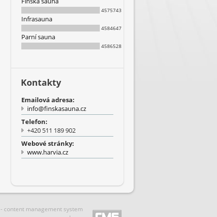
Finská sauna
4575743
Infrasauna
4584647
Parní sauna
4586528
Kontakty
Emailová adresa:
info@finskasauna.cz
Telefon:
+420 511 189 902
Webové stránky:
www.harvia.cz
 - content management system