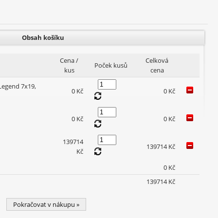
Obsah košíku
Cena /
Celková
Poček kusů
kus
cena
Legend 7x19,
0 Kč
0 Kč
0 Kč
0 Kč
139714
139714 Kč
Kč
0 Kč
139714 Kč
Pokračovat v nákupu »