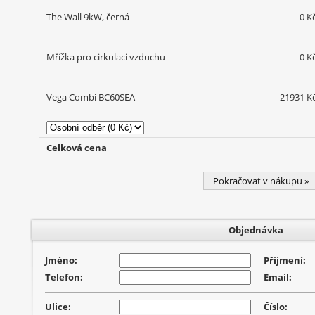
The Wall 9kW, černá
0 K
Mřížka pro cirkulaci vzduchu
0 K
Vega Combi BC60SEA
21931 K
Celková cena
Pokračovat v nákupu »
Objednávka
Jméno:
Příjmení:
Telefon:
Email:
Ulice:
Číslo: