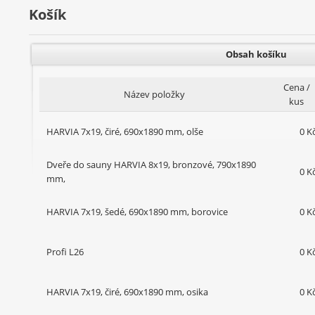
Košík
Obsah košíku
Cena /
Název položky
kus
HARVIA 7x19, čiré, 690x1890 mm, olše
0 K
Dveře do sauny HARVIA 8x19, bronzové, 790x1890
0 K
mm,
HARVIA 7x19, šedé, 690x1890 mm, borovice
0 K
Profi L26
0 K
HARVIA 7x19, čiré, 690x1890 mm, osika
0 K