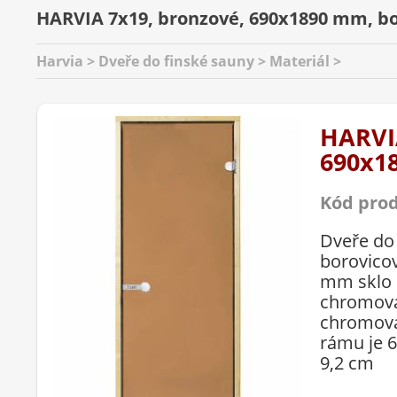
HARVIA 7x19, bronzové, 690x1890 mm, bo
Harvia > Dveře do finské sauny > Materiál >
HARVI
690x1
Kód pro
Dveře do
borovicov
mm sklo 
chromova
chromova
rámu je 
9,2 cm