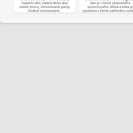
masivní rám, kalené 8mm sklo
rám je z černě obarveného
odstín bronz, chromované panty.
borovicového dřeva a klika je
Oválné chromované…
vyrobena z černě natřeného tvr
dřeva.Barva…