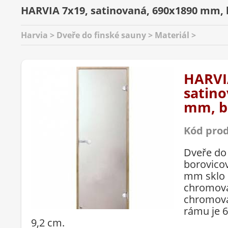
HARVIA 7x19, satinovaná, 690x1890 mm, 
Harvia > Dveře do finské sauny > Materiál >
HARVI
satino
mm, b
Kód pro
Dveře do
borovicov
mm sklo 
chromova
chromova
rámu je 
9,2 cm.