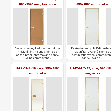
890x2090 mm, borovice
890x1890 mm, osika
Dveře do sauny HARVIA, borovicový
Dveře do sauny HARVIA, osiko
masivní rám, kalené 8 mm sklo
masivní rám, kalené 8mm skl
odstín bronz, chromované panty.
odstín satinovaná, chromovan
Oválné chromované…
panty. Oválné…
HARVIA 8x19, čiré, 790x1890
HARVIA 7x19, čiré, 690x18
mm, osika
mm, osika