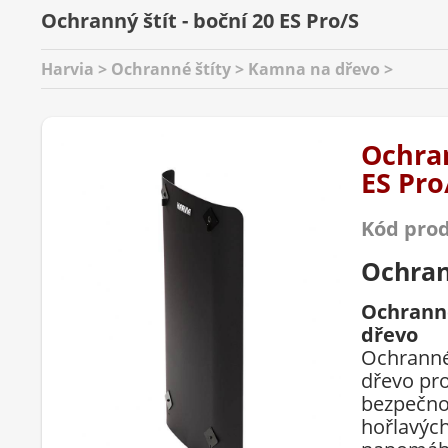
Ochranný štít - boční 20 ES Pro/S
Harvia > Ochranné štíty > Kamna na dřevo >
Ochran
ES Pro
Kód pro
Ochran
Ochranné
dřevo
Ochranné
dřevo pro
bezpečno
hořlavých