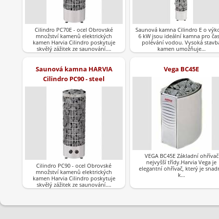
Cilindro PC70E - ocel Obrovské
Saunová kamna Cilindro E o výk
množství kamenů elektrických
6 kW jsou ideální kamna pro ča
kamen Harvia Cilindro poskytuje
polévání vodou. Vysoká stavb
skvělý zážitek ze saunování.…
kamen umožňuje…
Saunová kamna HARVIA
Vega BC45E
Cilindro PC90 - steel
VEGA BC45E Základní ohřívač
nejvyšší třídy.Harvia Vega je
Cilindro PC90 - ocel Obrovské
elegantní ohřívač, který je snad
množství kamenů elektrických
k…
kamen Harvia Cilindro poskytuje
skvělý zážitek ze saunování.…