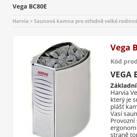
Vega BC80E
Harvia > Saunová kamna pro středně velké rodinné
Vega 
Kód pro
VEGA 
Základn
Harvia
V
který je
s
plášť
ka
Vasí
sau
Provozní
ergonom
straně
to