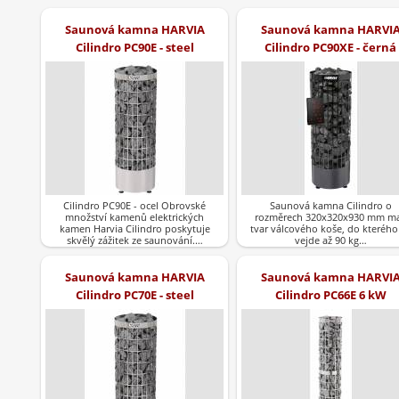
Saunová kamna HARVIA
Saunová kamna HARVI
Cilindro PC90E - steel
Cilindro PC90XE - černá
Cilindro PC90E - ocel Obrovské
Saunová kamna Cilindro o
množství kamenů elektrických
rozměrech 320x320x930 mm ma
kamen Harvia Cilindro poskytuje
tvar válcového koše, do kterého
skvělý zážitek ze saunování.…
vejde až 90 kg…
Saunová kamna HARVIA
Saunová kamna HARVI
Cilindro PC70E - steel
Cilindro PC66E 6 kW