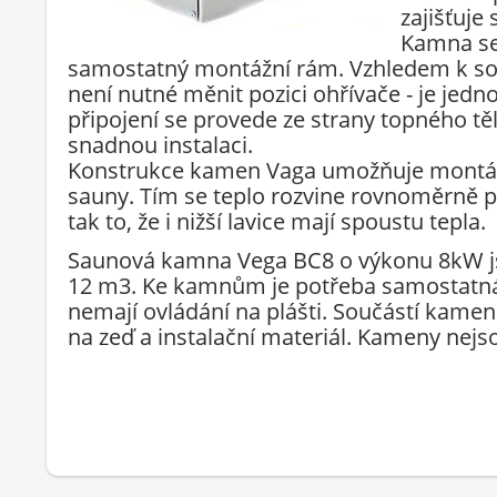
zajišťuje
Kamna se
samostatný
montážní
rám
.
Vzhledem k
s
není nutné
měnit
pozici
ohřívače
- je
jedn
připojení se provede
ze strany
topného tě
snadnou instalaci
.
Konstrukce kamen Vaga
umožňuje
montá
sauny
.
Tím se
teplo rozvine
rovnoměrně
p
tak to, že
i nižší
lavice
mají spoustu
tepla.
Saunová kamna Vega BC8 o výkonu 8kW j
12 m3. Ke kamnům je potřeba samostatná e
nemají ovládání na plášti. Součástí kamen
na zeď a instalační materiál.
Kameny nejso