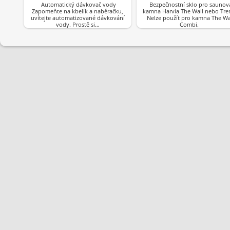
Automatický dávkovač vody
Bezpečnostní sklo pro saunov
Zapomeňte na kbelík a naběračku,
kamna Harvia The Wall nebo Tren
uvítejte automatizované dávkování
Nelze použít pro kamna The Wa
vody. Prostě si…
Combi.