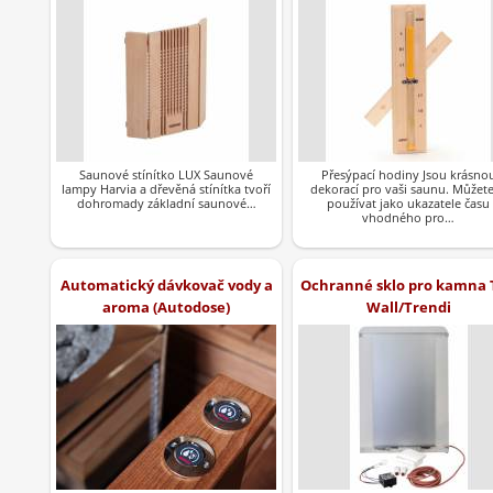
Saunové stínítko LUX Saunové
Přesýpací hodiny Jsou krásno
lampy Harvia a dřevěná stínítka tvoří
dekorací pro vaši saunu. Můžete
dohromady základní saunové…
používat jako ukazatele času
vhodného pro…
Automatický dávkovač vody a
Ochranné sklo pro kamna 
aroma (Autodose)
Wall/Trendi