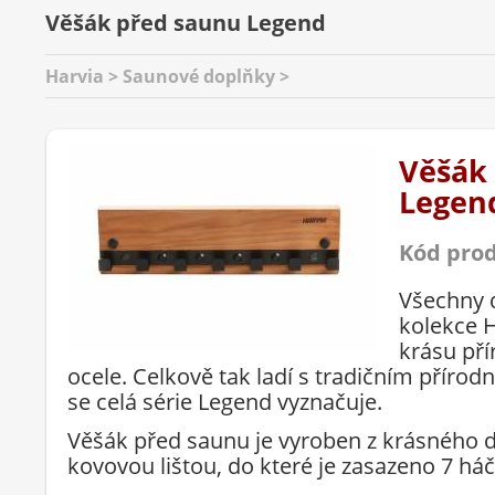
Věšák před saunu Legend
Harvia > Saunové doplňky >
Věšák
Legen
Kód pro
Všechny 
kolekce 
krásu pří
ocele. Celkově tak ladí s tradičním přír
se celá série Legend vyznačuje.
Věšák před saunu je vyroben z krásného 
kovovou lištou, do které je zasazeno 7 há