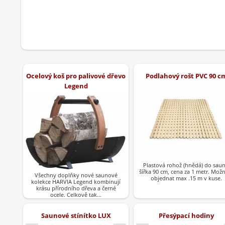
Ocelový koš pro palivové dřevo
Podlahový rošt PVC 90 c
Legend
Plastová rohož (hnědá) do saun
šířka 90 cm, cena za 1 metr. Mož
Všechny doplňky nové saunové
objednat max .15 m v kuse.
kolekce HARVIA Legend kombinují
krásu přírodního dřeva a černé
ocele. Celkově tak…
Saunové stínítko LUX
Přesýpací hodiny