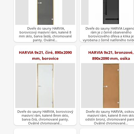
Dveře do sauny HARVIA,
Dveře do sauny HARVIA Legend
borovicový masivní rám, kalené 8
rám je z černě obarveného
mm sklo, barva šedá, chromované
borovicového dřeva a klika je
panty. Oválné…
vyrobena z černě natřeného tvr
dřeva.Barva…
HARVIA 9x21, čiré, 890x2090
HARVIA 9x21, bronzové,
mm, borovice
890x2090 mm, osika
Dveře do sauny HARVIA, borovicový
Dveře do sauny HARVIA, osiko
masivní rám, kalené 8mm sklo,
masivní rám, kalené 8 mm skl
barva čirá, chromované panty.
odstín bronz, chromované pant
Oválné chromované…
Oválné chromované…