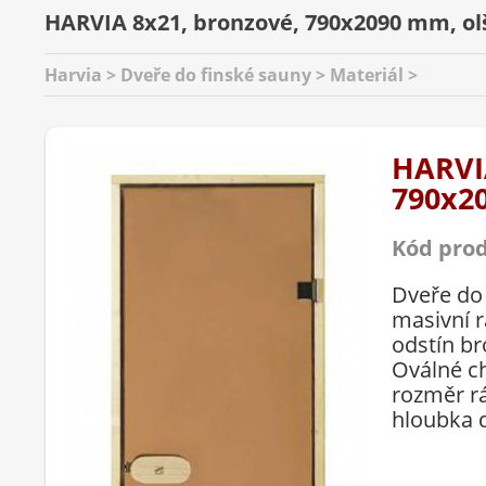
HARVIA 8x21, bronzové, 790x2090 mm, ol
Harvia > Dveře do finské sauny > Materiál >
HARVI
790x2
Kód pro
Dveře do
masivní 
odstín b
Oválné c
rozměr r
hloubka d