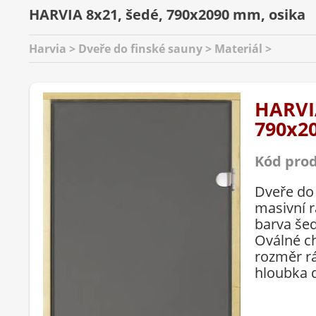
HARVIA 8x21, šedé, 790x2090 mm, osika
Harvia > Dveře do finské sauny > Materiál >
HARVIA
790x2
Kód pro
Dveře do
masivní 
barva še
Oválné c
rozměr r
hloubka d