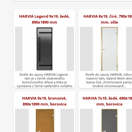
HARVIA Legend 9x19, šedé,
HARVIA 8x19, čiré, 790x18
890x1890 mm
mm, olše
Dveře do sauny HARVIA Legend -
Dveře do sauny HARVIA, olšov
rám je z černě obarveného
masivní rám, kalené 8mm sklo
borovicového dřeva a klika je
barva čirá, chromované panty
vyrobena z černě natřeného tvrdého
Oválné chromované…
dřeva.Barva…
HARVIA 9x19, bronzové,
HARVIA 7x19, šedé, 690x1
890x1890 mm, borovice
mm, borovice