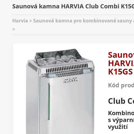
Saunová kamna HARVIA Club Combi K15
Harvia > Saunová kamna pro kombinované sauny a
>
Sauno
HARVI
K15GS
Kód pro
Club 
Kombino
s výparn
využití