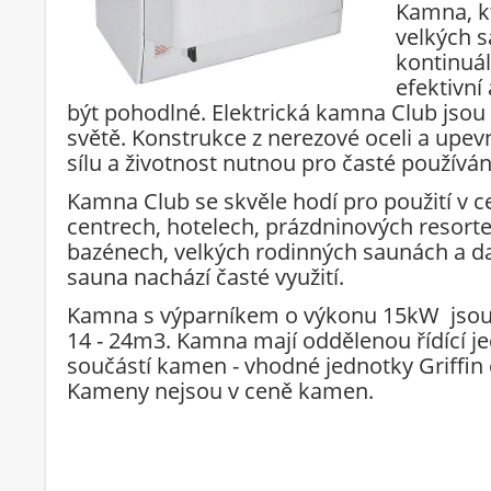
Kamna, kt
velkých 
kontinuál
efektivní
být pohodlné. Elektrická kamna Club jsou
světě. Konstrukce z nerezové oceli a upev
sílu a životnost nutnou pro časté používán
Kamna Club se skvěle hodí pro použití v c
centrech, hotelech, prázdninových resort
bazénech, velkých rodinných saunách a dal
sauna nachází časté využití.
Kamna s výparníkem o výkonu 15kW jsou 
14 - 24m3. Kamna mají oddělenou řídící j
součástí kamen - vhodné jednotky Griffin
Kameny nejsou v ceně kamen.