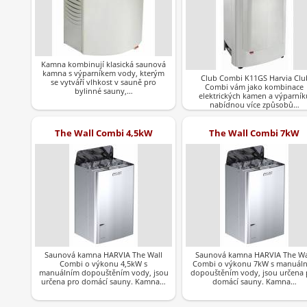
Kamna kombinují klasická saunová
kamna s výparníkem vody, kterým
Club Combi K11GS Harvia Clu
se vytváří vlhkost v sauně pro
Combi vám jako kombinace
bylinné sauny,…
elektrických kamen a výparník
nabídnou více způsobů…
The Wall Combi 4,5kW
The Wall Combi 7kW
Saunová kamna HARVIA The Wall
Saunová kamna HARVIA The Wa
Combi o výkonu 4,5kW s
Combi o výkonu 7kW s manuál
manuálním dopouštěním vody, jsou
dopouštěním vody, jsou určena 
určena pro domácí sauny. Kamna…
domácí sauny. Kamna…